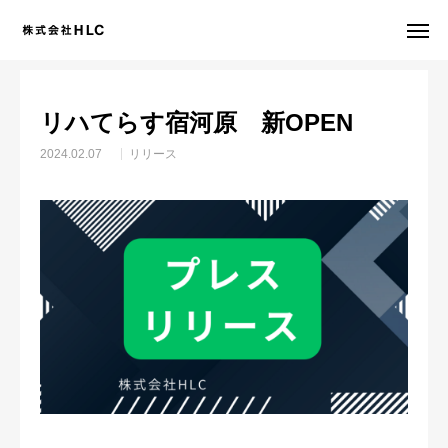
お知らせ
リリース
リハてらす宿河原 新OPEN
リハてらす宿河原 新OPEN
事業説明会
お問合せ
2024.02.07
リリース
会社概要
フランチャイズ募集
事業所 譲渡・売却
運営改善 コンサルティング
採用情報
資料請求・お問合せ