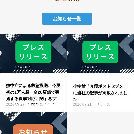
お知らせ一覧
熱中症による救急搬送、今夏
小学館「介護ポストセブン」
初の1万人超 全28店舗で実
に当社の記事が掲載されまし
施する夏季対応に関するプレ
た
2026.07.27
リリース
2026.07.21
リリース
スリリースを配信しました