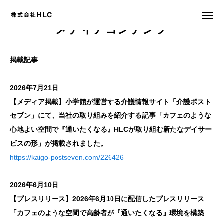
メディアコンテンツ
掲載記事
事業説明会
お問合せ
2026年7月21日
会社概要
【メディア掲載】小学館が運営する介護情報サイト「介護ポスト
セブン」にて、当社の取り組みを紹介する記事「カフェのような
フランチャイズ募集
心地よい空間で『通いたくなる』HLCが取り組む新たなデイサー
事業所 譲渡・売却
ビスの形」が掲載されました。
https://kaigo-postseven.com/226426
運営改善 コンサルティング
2026年6月10日
採用情報
【プレスリリース】2026年6月10日に配信したプレスリリース
「カフェのような空間で高齢者が『通いたくなる』環境を構築
資料請求・お問合せ