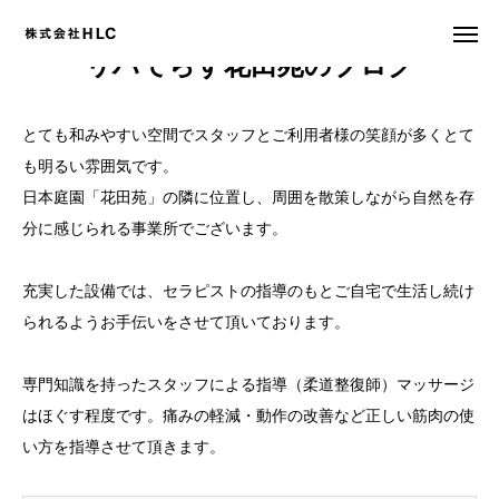
リハてらす花田苑のブログ
とても和みやすい空間でスタッフとご利用者様の笑顔が多くとて
事業説明会
お問合せ
も明るい雰囲気です。
日本庭園「花田苑」の隣に位置し、周囲を散策しながら自然を存
会社概要
分に感じられる事業所でございます。
フランチャイズ募集
充実した設備では、セラピストの指導のもとご自宅で生活し続け
事業所 譲渡・売却
られるようお手伝いをさせて頂いております。
運営改善 コンサルティング
専門知識を持ったスタッフによる指導（柔道整復師）マッサージ
はほぐす程度です。痛みの軽減・動作の改善など正しい筋肉の使
採用情報
い方を指導させて頂きます。
資料請求・お問合せ