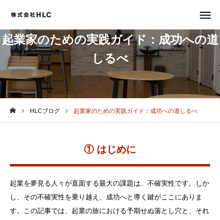
起業家のための実践ガイド：成功への道
しるべ
事業説明会
お問合せ
会社概要
HLCブログ
起業家のための実践ガイド：成功への道しるべ
フランチャイズ募集
事業所 譲渡・売却
① はじめに
運営改善 コンサルティング
起業を夢見る人々が直面する最大の課題は、不確実性です。しか
採用情報
し、その不確実性を乗り越え、成功へと導く鍵がここにありま
す。この記事では、起業の旅における予期せぬ落とし穴と、それ
資料請求・お問合せ